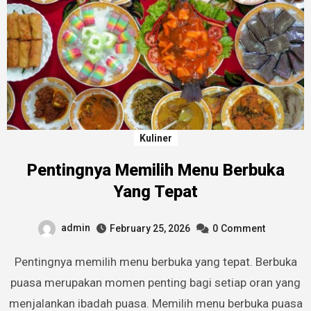
Kuliner
Pentingnya Memilih Menu Berbuka
Yang Tepat
admin
February 25, 2026
0
Comment
Pentingnya memilih menu berbuka yang tepat. Berbuka
puasa merupakan momen penting bagi setiap oran yang
menjalankan ibadah puasa. Memilih menu berbuka puasa