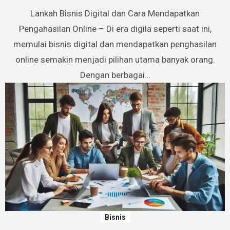
Lankah Bisnis Digital dan Cara Mendapatkan
Pengahasilan Online – Di era digila seperti saat ini,
memulai bisnis digital dan mendapatkan penghasilan
online semakin menjadi pilihan utama banyak orang.
Dengan berbagai…
Bisnis