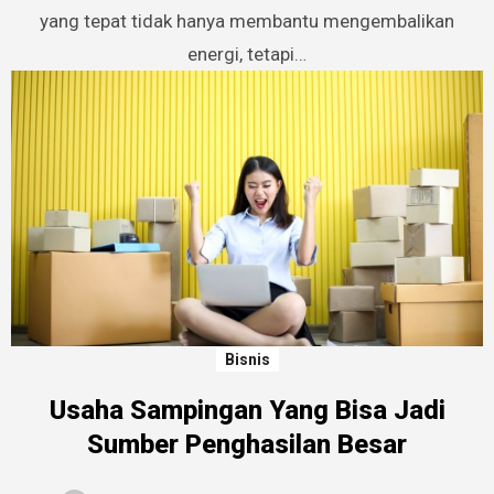
yang tepat tidak hanya membantu mengembalikan
energi, tetapi…
Bisnis
Usaha Sampingan Yang Bisa Jadi
Sumber Penghasilan Besar