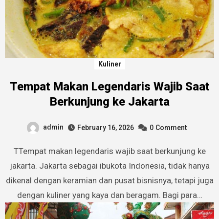
Kuliner
Tempat Makan Legendaris Wajib Saat
Berkunjung ke Jakarta
admin
February 16, 2026
0
Comment
TTempat makan legendaris wajib saat berkunjung ke
jakarta. Jakarta sebagai ibukota Indonesia, tidak hanya
dikenal dengan keramian dan pusat bisnisnya, tetapi juga
dengan kuliner yang kaya dan beragam. Bagi para…