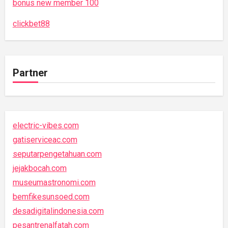
bonus new member 100
clickbet88
Partner
electric-vibes.com
gatiserviceac.com
seputarpengetahuan.com
jejakbocah.com
museumastronomi.com
bemfikesunsoed.com
desadigitalindonesia.com
pesantrenalfatah.com