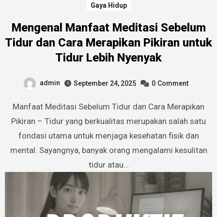
Gaya Hidup
Mengenal Manfaat Meditasi Sebelum
Tidur dan Cara Merapikan Pikiran untuk
Tidur Lebih Nyenyak
admin
September 24, 2025
0
Comment
Manfaat Meditasi Sebelum Tidur dan Cara Merapikan
Pikiran – Tidur yang berkualitas merupakan salah satu
fondasi utama untuk menjaga kesehatan fisik dan
mental. Sayangnya, banyak orang mengalami kesulitan
tidur atau…