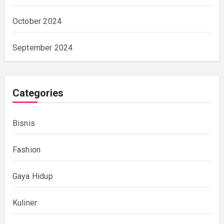
October 2024
September 2024
Categories
Bisnis
Fashion
Gaya Hidup
Kuliner