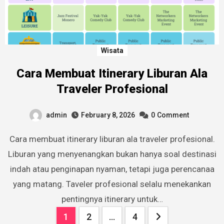
Wisata
Cara Membuat Itinerary Liburan Ala
Traveler Profesional
admin
February 8, 2026
0
Comment
Cara membuat itinerary liburan ala traveler profesional.
Liburan yang menyenangkan bukan hanya soal destinasi
indah atau penginapan nyaman, tetapi juga perencanaa
yang matang. Taveler profesional selalu menekankan
pentingnya itinerary untuk…
Posts
1
2
…
4