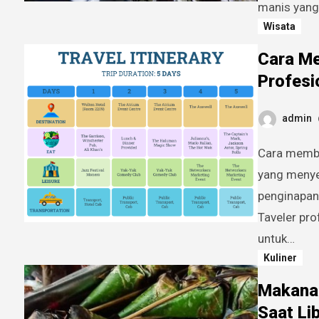
manis yang
Wisata
Cara Me
Profesi
admin
Cara membuat itinerary liburan ala traveler profesional. Liburan
yang menye
penginapan
Taveler pro
untuk…
Kuliner
Makanan
Saat Li