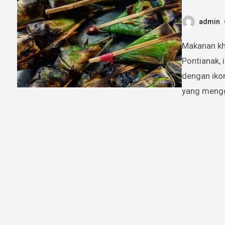
admin
Makanan khas pontianak yang wajib dicoba saat liburan.
Pontianak, 
dengan ikon
yang mengg