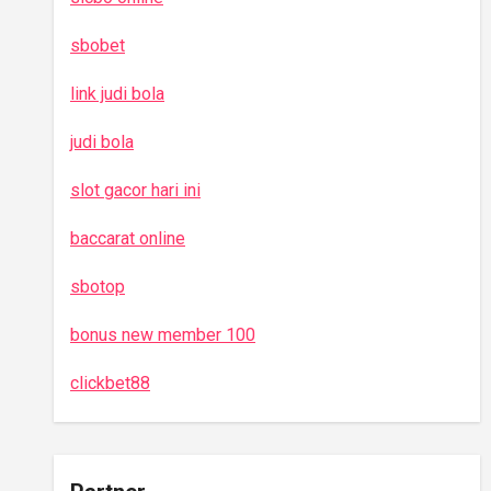
sbobet
link judi bola
judi bola
slot gacor hari ini
baccarat online
sbotop
bonus new member 100
clickbet88