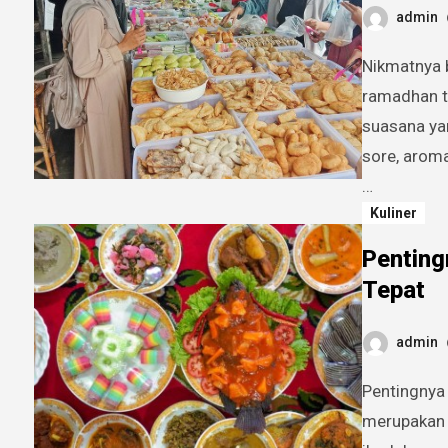
admin
Nikmatnya berburu takjil menjelang berbuka. Setiap bulan
ramadhan t
suasana ya
sore, arom
…
Kuliner
Penting
Tepat
admin
Pentingnya memilih menu berbuka yang tepat. Berbuka puasa
merupakan 