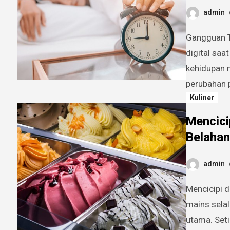
admin
Gangguan Tidur Dan Adaptasi Pola Hidup Diera Digital. Diera
digital saa
kehidupan 
perubahan p
Kuliner
Mencici
Belahan
admin
Mencicipi desert manis dari berbagai belahan dunia. Desert
mains sela
utama. Seti