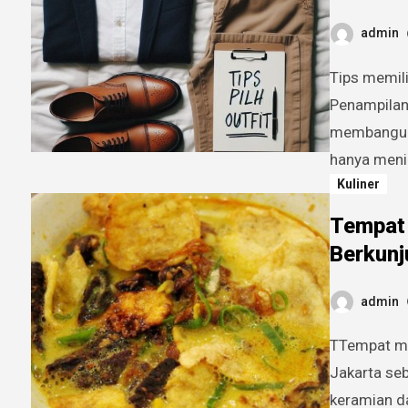
admin
Tips memilih pakaian yang tepat untuk setiap kesempatan.
Penampilan
membangun 
hanya meni
Kuliner
Tempat 
Berkunj
admin
TTempat makan legendaris wajib saat berkunjung ke jakarta.
Jakarta seb
keramian da