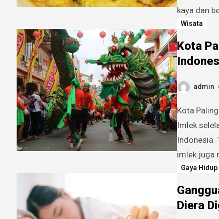
kaya dan b
Wisata
Kota Pa
Indones
admin
Kota Paling Meriah Untuk Meryakan Imlek Di Indonesia. Perayaan
Imlek sele
Indonesia.
imlek juga
Gaya Hidup
Ganggua
Diera Di