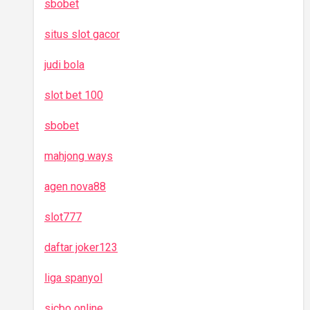
sbobet
situs slot gacor
judi bola
slot bet 100
sbobet
mahjong ways
agen nova88
slot777
daftar joker123
liga spanyol
sicbo online