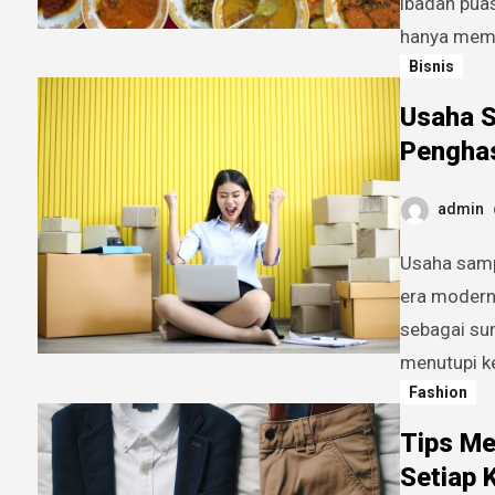
ibadah pua
hanya memb
Bisnis
Usaha S
Penghas
admin
Usaha sampingan yang bisa jadi sumber penghasilan besar. Di
era modern
sebagai su
menutupi k
Fashion
Tips Me
Setiap