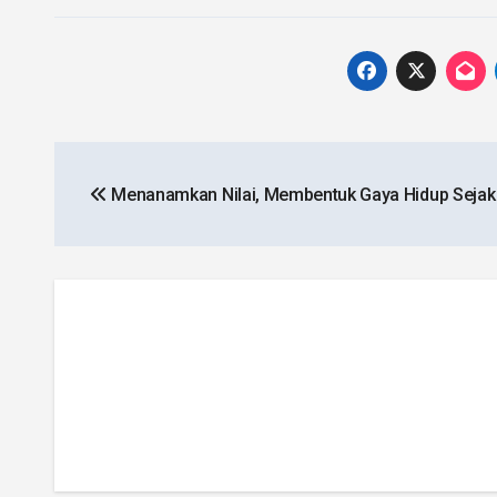
Post
Menanamkan Nilai, Membentuk Gaya Hidup Sejak 
navigation