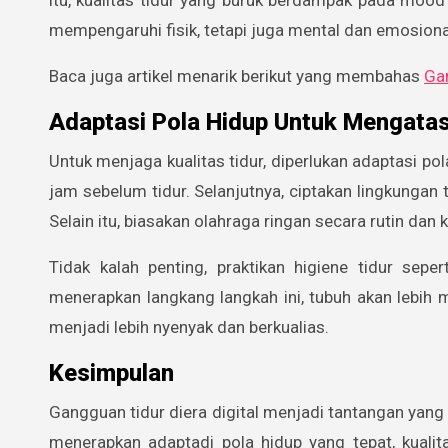
itu, kualitas tidur yang buruk berdampak pada mood 
mempengaruhi fisik, tetapi juga mental dan emosion
Baca juga artikel menarik berikut yang membahas
Ga
Adaptasi Pola Hidup Untuk Mengatas
Untuk menjaga kualitas tidur, diperlukan adaptasi po
jam sebelum tidur. Selanjutnya, ciptakan lingkunga
Selain itu, biasakan olahraga ringan secara rutin da
Tidak kalah penting, praktikan higiene tidur sep
menerapkan langkang langkah ini, tubuh akan lebih 
menjadi lebih nyenyak dan berkualias.
Kesimpulan
Gangguan tidur diera digital menjadi tantangan ya
menerapkan adaptadi pola hidup yang tepat, kualit