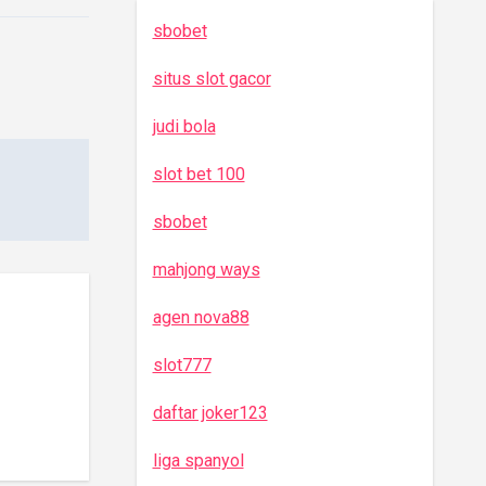
sbobet
situs slot gacor
judi bola
slot bet 100
sbobet
mahjong ways
agen nova88
slot777
daftar joker123
liga spanyol