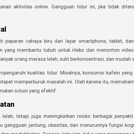
an aktivitas online. Gangguan tidur ini, jika tidak ditan
al
 paparan cahaya biru dari layar smartphone, tablet, dan
n yang membantu tubuh untuk rileks dan menonton video 
anyak orang merasa lelah, sulit berkonsentrasi, dan mudah 
pengaruhi kualitas tidur. Misalnya, konsumsi kafein yang 
sik dapat memperburuk masalah ini. Oleh karena itu, memaha
kan solusi yang efektif.
atan
elah, tetapi juga meningkatkan resiko berbagai penyakit.
 gangguan jantung, obesitas, dan menurunnya fungsi kogni