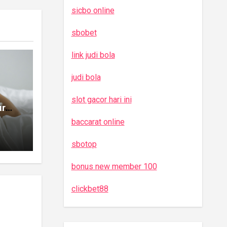
sicbo online
sbobet
link judi bola
judi bola
slot gacor hari ini
ur
kiran
baccarat online
nyak
sbotop
bonus new member 100
clickbet88