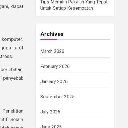
Tips Memilih Pakaian Yang Tepat
gani, dapat
Untuk Setiap Kesempatan
Archives
 komputer.
juga turut
March 2026
stress.
February 2026
berlebihan,
mi penyebab
January 2026
September 2025
 Penelitian
July 2025
tif. Selain
June 2025