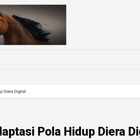
 Diera Digital
ptasi Pola Hidup Diera Di