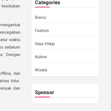
Categories
h kesibukan
Bisnis
a mengantuk
Fashion
 pencegahan
gatur waktu
Gaya Hidup
ess sebelum
ur. Dengan
Kuliner
Wisata
ffline, dan
itas tidur.
yenyak dan
Sponsor