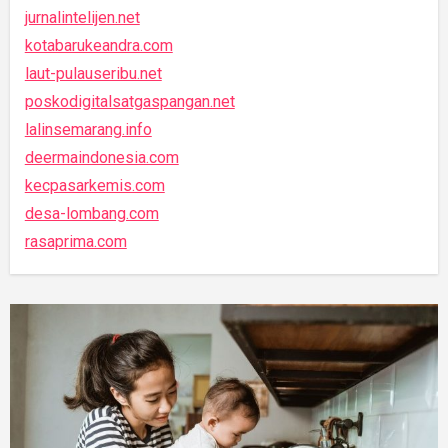
jurnalintelijen.net
kotabarukeandra.com
laut-pulauseribu.net
poskodigitalsatgaspangan.net
lalinsemarang.info
deermaindonesia.com
kecpasarkemis.com
desa-lombang.com
rasaprima.com