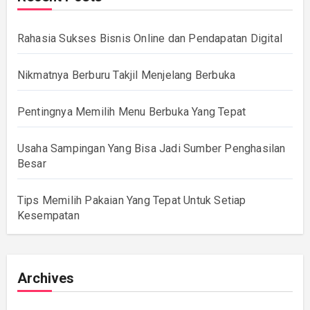
Rahasia Sukses Bisnis Online dan Pendapatan Digital
Nikmatnya Berburu Takjil Menjelang Berbuka
Pentingnya Memilih Menu Berbuka Yang Tepat
Usaha Sampingan Yang Bisa Jadi Sumber Penghasilan
Besar
Tips Memilih Pakaian Yang Tepat Untuk Setiap
Kesempatan
Archives