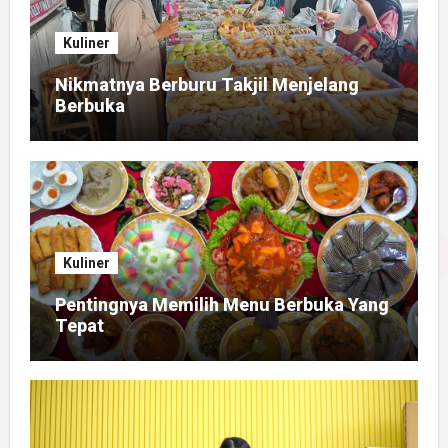
Kuliner
Nikmatnya Berburu Takjil Menjelang
Berbuka
Kuliner
Pentingnya Memilih Menu Berbuka Yang
Tepat