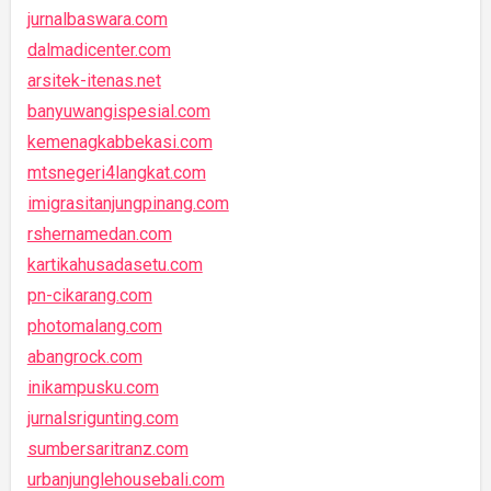
jurnalbaswara.com
dalmadicenter.com
arsitek-itenas.net
banyuwangispesial.com
kemenagkabbekasi.com
mtsnegeri4langkat.com
imigrasitanjungpinang.com
rshernamedan.com
kartikahusadasetu.com
pn-cikarang.com
photomalang.com
abangrock.com
inikampusku.com
jurnalsrigunting.com
sumbersaritranz.com
urbanjunglehousebali.com