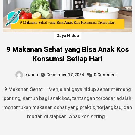
Gaya Hidup
9 Makanan Sehat yang Bisa Anak Kos
Konsumsi Setiap Hari
admin
December 17, 2024
0
Comment
9 Makanan Sehat – Menjalani gaya hidup sehat memang
penting, namun bagi anak kos, tantangan terbesar adalah
menemukan makanan sehat yang praktis, terjangkau, dan
mudah di siapkan. Anak kos sering…