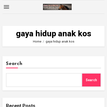
Skip
to
content
gaya hidup anak kos
Home
gaya hidup anak kos
Search
Search
Recent Posts