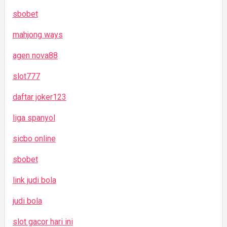
sbobet
mahjong ways
agen nova88
slot777
daftar joker123
liga spanyol
sicbo online
sbobet
link judi bola
judi bola
slot gacor hari ini