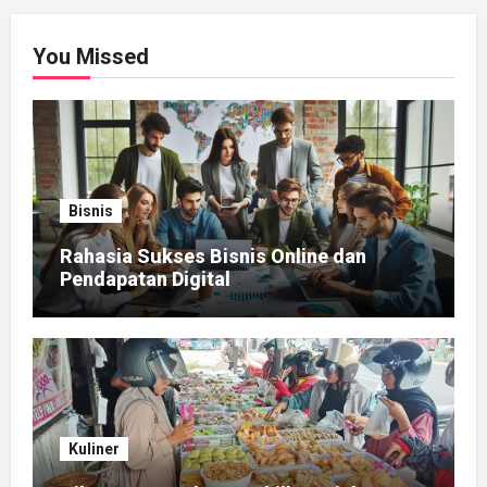
You Missed
Bisnis
Rahasia Sukses Bisnis Online dan
Pendapatan Digital
Kuliner