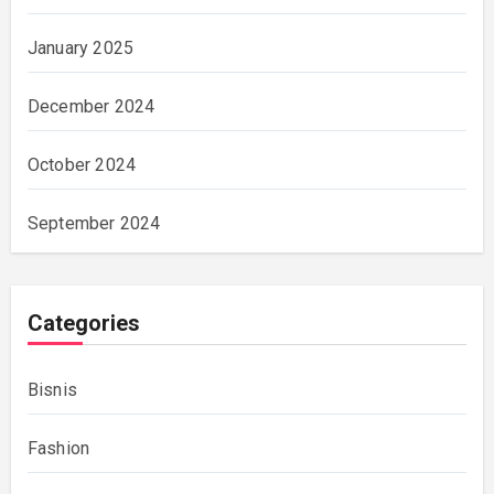
January 2025
December 2024
October 2024
September 2024
Categories
Bisnis
Fashion