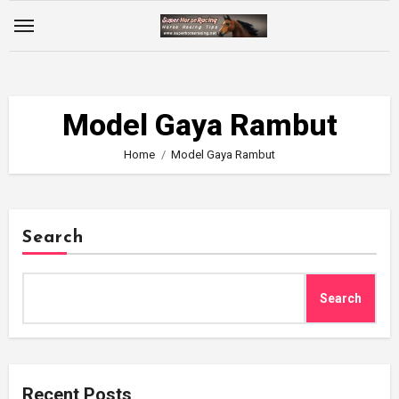
Skip
to
content
Model Gaya Rambut
Home
Model Gaya Rambut
Search
Search
Recent Posts