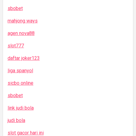
sbobet
mahjong ways
agen nova88
slot777
daftar joker123
liga spanyol
sicbo online
sbobet
link judi bola
judi bola
slot gacor hari ini