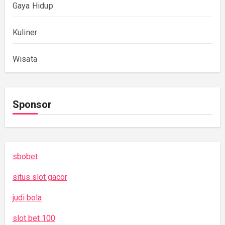
Gaya Hidup
Kuliner
Wisata
Sponsor
sbobet
situs slot gacor
judi bola
slot bet 100