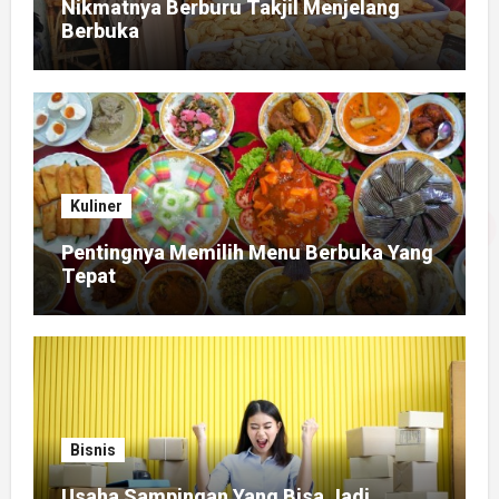
Nikmatnya Berburu Takjil Menjelang
Berbuka
Kuliner
Pentingnya Memilih Menu Berbuka Yang
Tepat
Bisnis
Usaha Sampingan Yang Bisa Jadi