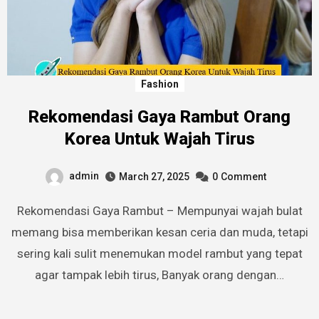
Fashion
Rekomendasi Gaya Rambut Orang
Korea Untuk Wajah Tirus
admin
March 27, 2025
0
Comment
Rekomendasi Gaya Rambut – Mempunyai wajah bulat
memang bisa memberikan kesan ceria dan muda, tetapi
sering kali sulit menemukan model rambut yang tepat
agar tampak lebih tirus, Banyak orang dengan…