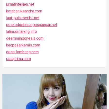
jurnalintelijen.net
kotabarukeandra.com
laut-pulauseribu.net
poskodigitalsatgaspangan.net
lalinsemarang.info
deermaindonesia.com
kecpasarkemis.com
desa-lombang.com
rasaprima.com